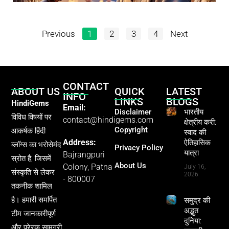
Previous
1
2
3
4
Next
CONTACT
ABOUT US
QUICK
LATEST
INFO
LINKS
BLOGS
HindiGems
Email:
Disclaimer
भारतीय
विविध विषयों पर
contact@hindigems.com
क्षेत्रीय करी:
Copyright
आकर्षक हिंदी
स्वाद की
Address:
ऐतिहासिक
ब्लॉग्स का भरोसेमंद
Privacy Policy
यात्रा
Bajrangpuri
स्रोत है, जिसमें
About Us
Colony, Patna
July 16,
संस्कृति से लेकर
2026
- 800007
तकनीक शामिल
है। हमारी समर्पित
समुद्र की
अद्भुत
टीम जानकारीपूर्ण
दुनिया:
और प्रेरक सामग्री