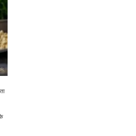
ाता
के