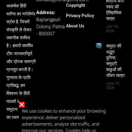
क्षेत्रीय करी:
Copyright
आकर्षक हिंदी
स्वाद की
Address:
ऐतिहासिक
ब्लॉग्स का भरोसेमंद
Privacy Policy
यात्रा
Bajrangpuri
स्रोत है, जिसमें
About Us
Colony, Patna
July 16,
संस्कृति से लेकर
2026
- 800007
तकनीक शामिल
है। हमारी समर्पित
समुद्र की
अद्भुत
टीम जानकारीपूर्ण
दुनिया:
और प्रेरक सामग्री
समुद्री
प्रस्तुत करती है।
कछुओं की
जीवन यात्रा
गुणवत्ता के प्रति
June 14,
प्रतिबद्ध, हम
2026
विश्वभर के हिंदी
पाठकों को ज्ञान और
समुदाय से जोड़ने
We use cookies to enhance your browsing
experience, deliver personalized
का लक्ष्य रखते हैं।
advertisements, analyze site traffic, and
improve our services. Cookies help us