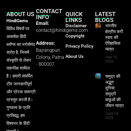
CONTACT
ABOUT US
QUICK
LATEST
INFO
LINKS
BLOGS
HindiGems
Email:
Disclaimer
भारतीय
विविध विषयों पर
contact@hindigems.com
क्षेत्रीय करी:
Copyright
आकर्षक हिंदी
स्वाद की
Address:
ऐतिहासिक
ब्लॉग्स का भरोसेमंद
Privacy Policy
यात्रा
Bajrangpuri
स्रोत है, जिसमें
About Us
Colony, Patna
July 16,
संस्कृति से लेकर
2026
- 800007
तकनीक शामिल
है। हमारी समर्पित
समुद्र की
अद्भुत
टीम जानकारीपूर्ण
दुनिया:
और प्रेरक सामग्री
समुद्री
प्रस्तुत करती है।
कछुओं की
जीवन यात्रा
गुणवत्ता के प्रति
June 14,
प्रतिबद्ध, हम
2026
विश्वभर के हिंदी