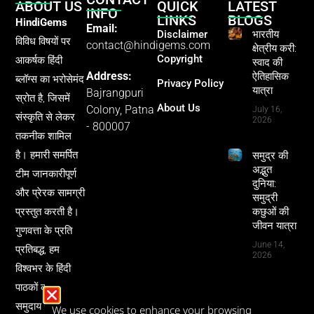
ABOUT US
QUICK
LATEST
INFO
LINKS
BLOGS
HindiGems
Email:
Disclaimer
भारतीय
विविध विषयों पर
contact@hindigems.com
क्षेत्रीय करी:
Copyright
आकर्षक हिंदी
स्वाद की
Address:
ऐतिहासिक
ब्लॉग्स का भरोसेमंद
Privacy Policy
यात्रा
Bajrangpuri
स्रोत है, जिसमें
About Us
Colony, Patna
July 16,
संस्कृति से लेकर
2026
- 800007
तकनीक शामिल
है। हमारी समर्पित
समुद्र की
अद्भुत
टीम जानकारीपूर्ण
दुनिया:
और प्रेरक सामग्री
समुद्री
प्रस्तुत करती है।
कछुओं की
जीवन यात्रा
गुणवत्ता के प्रति
June 14,
प्रतिबद्ध, हम
2026
विश्वभर के हिंदी
पाठकों को ज्ञान और
समुदाय से जोड़ने
We use cookies to enhance your browsing