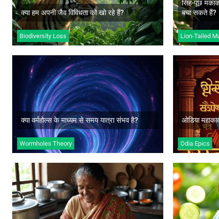
सिंह-पूंछ मकाक
अधिक जानें
अ
क्या हम अपनी जैव विविधता को खो रहे हैं?
बचा सकते हैं?
Biodiversity Loss
Lion-Tailed 
क्या वर्महोल्स के माध्यम से समय यात्रा संभव
ओडिय
है?
खो
अधिक जानें
अ
क्या वर्महोल्स के माध्यम से समय यात्रा संभव है?
ओडिया महाकाव
Wormholes Theory
Odia Epics
आयुर्वेदिक पाक कला: स्वास्थ्य और स्वाद का
स्वा
संतुलन
महत्व