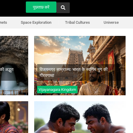
पूछताछ करें
nets
Space Exploration
Tribal Cultures
Universe
 की
विजयनगर साम्राज्य: भारत के स्वर्णिम युग
की गौरवगाथा
ी अद्भुत
विजयनगर साम्राज्य: भारत के स्वर्णिम युग की
अधिक जानें
गौरवगाथा
Vijayanagara Kingdom
कुश्ती: भारत की प्राचीन पहलवानी की समृद्ध
ियाँ
परंपरा