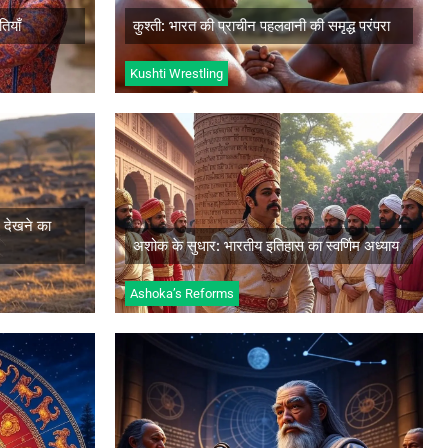
अधिक जानें
ियाँ
कुश्ती: भारत की प्राचीन पहलवानी की समृद्ध परंपरा
Kushti Wrestling
अशोक के सुधार: भारतीय इतिहास का
स्वर्णिम अध्याय
 देखने का
अधिक जानें
अशोक के सुधार: भारतीय इतिहास का स्वर्णिम अध्याय
Ashoka’s Reforms
ासिक
प्राचीन ज्योतिष: विज्ञान और संस्कृति का
संगम