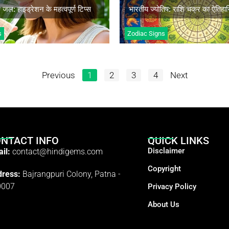
धिक जानें
अधिक जानें
ए जल: हाइड्रेशन के महत्वपूर्ण टिप्स
भारतीय ज्योतिष: राशि चक्र का ऐतिहा
s
Zodiac Signs
Previous
1
2
3
4
Next
NTACT INFO
QUICK LINKS
Disclaimer
il:
contact@hindigems.com
Copyright
ress:
Bajrangpuri Colony, Patna -
0007
Privacy Policy
About Us