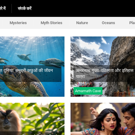
े में
संपर्क करें
Mysteries
Myth Stories
Nature
Oceans
Pla
्र की अद्भुत दुनिया: समुद्री कछुओं की
अमरनाथ गुफा: पवित्रता और इतिहास
 यात्रा
अद्भुत यात्रा
भुत दुनिया: समुद्री कछुओं की जीवन
अमरनाथ गुफा: पवित्रता और इतिहास क
धिक जानें
अधिक जानें
यात्रा
Amarnath Cave
-पूंछ मकाक: क्या हम इस विलुप्त होती
ाति को बचा सकते हैं?
बॉलीवुड के स्वर्णिम युग की कालजयी कृत