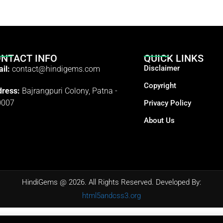
NTACT INFO
QUICK LINKS
Disclaimer
il:
contact@hindigems.com
Copyright
ress:
Bajrangpuri Colony, Patna -
0007
Privacy Policy
About Us
HindiGems @ 2026. All Rights Reserved. Developed By:
html5andcss3.org