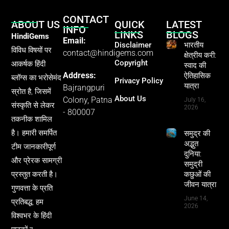
CONTACT
ABOUT US
QUICK
LATEST
INFO
LINKS
BLOGS
HindiGems
Email:
Disclaimer
भारतीय
विविध विषयों पर
contact@hindigems.com
क्षेत्रीय करी:
Copyright
आकर्षक हिंदी
स्वाद की
Address:
ऐतिहासिक
ब्लॉग्स का भरोसेमंद
Privacy Policy
यात्रा
Bajrangpuri
स्रोत है, जिसमें
About Us
Colony, Patna
July 16,
संस्कृति से लेकर
2026
- 800007
तकनीक शामिल
है। हमारी समर्पित
समुद्र की
अद्भुत
टीम जानकारीपूर्ण
दुनिया:
और प्रेरक सामग्री
समुद्री
प्रस्तुत करती है।
कछुओं की
जीवन यात्रा
गुणवत्ता के प्रति
June 14,
प्रतिबद्ध, हम
2026
विश्वभर के हिंदी