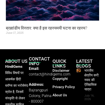
ब्रह्मांडीय विस्तार: क्या है इस रहस्यमयी घटना का रहस्य?
June 17, 2025
CONTACT
ABOUT US
QUICK
LATEST
INFO
LINKS
BLOGS
HindiGems
Email:
Disclaimer
भारतीय
विविध विषयों पर
contact@hindigems.com
क्षेत्रीय करी:
Copyright
आकर्षक हिंदी
स्वाद की
Address:
ऐतिहासिक
ब्लॉग्स का भरोसेमंद
Privacy Policy
यात्रा
Bajrangpuri
स्रोत है, जिसमें
About Us
Colony, Patna
July 16,
संस्कृति से लेकर
2026
- 800007
तकनीक शामिल