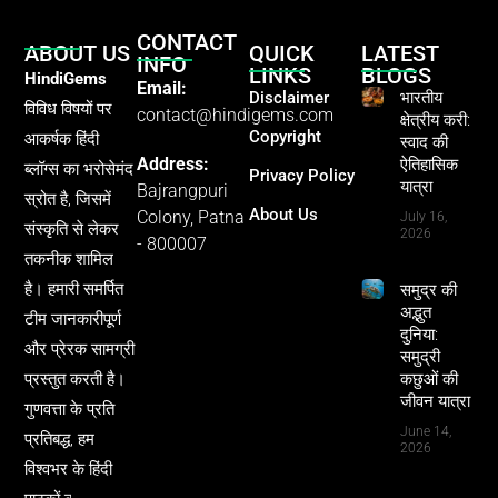
CONTACT
ABOUT US
QUICK
LATEST
INFO
LINKS
BLOGS
HindiGems
Email:
Disclaimer
भारतीय
विविध विषयों पर
contact@hindigems.com
क्षेत्रीय करी:
Copyright
आकर्षक हिंदी
स्वाद की
Address:
ऐतिहासिक
ब्लॉग्स का भरोसेमंद
Privacy Policy
यात्रा
Bajrangpuri
स्रोत है, जिसमें
About Us
Colony, Patna
July 16,
संस्कृति से लेकर
2026
- 800007
तकनीक शामिल
है। हमारी समर्पित
समुद्र की
अद्भुत
टीम जानकारीपूर्ण
दुनिया:
और प्रेरक सामग्री
समुद्री
प्रस्तुत करती है।
कछुओं की
जीवन यात्रा
गुणवत्ता के प्रति
June 14,
प्रतिबद्ध, हम
2026
विश्वभर के हिंदी